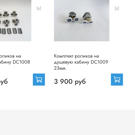
оликов на
Комплект роликов на
К
абину DC1008
душевую кабину DC1009
д
23мм.
2
руб
3 900 руб