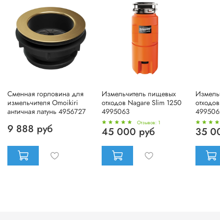
Cменная горловина для
Измельчитель пищевых
Измель
измельчителя Omoikiri
отходов Nagare Slim 1250
отходов
античная латунь 4956727
4995063
499506
Отзывов: 1
9 888 руб
45 000 руб
35 0