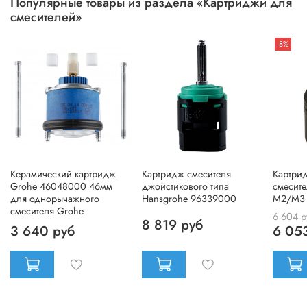
Популярные товары из раздела «Картриджи для
смесителей»
-8%
Керамический картридж
Картридж смесителя
Картри
Grohe 46048000 46мм
джойстикового типа
смесите
для однорычажного
Hansgrohe 96339000
M2/M3
смесителя Grohe
6 604 р
8 819 руб
3 640 руб
6 05