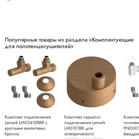
Популярные товары из раздела «Комплектующие
для полотенцесушителей»
Комплект подключения
Комплект скрытого
Компле
Lemark LM03412RBR с
подключения Lemark
полотен
круглыми вентилями,
LM0101BR для
PN0001
бронза
электрического
(квадра