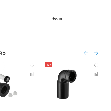
Чехия
й»
-13%