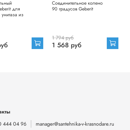
льный
Соединительное колено
С
eberit для
90 градусов Geberit
к
 унитаза из
п
1 794 руб
руб
1 568 руб
акты
0 444 04 96
manager@santehnika-v-krasnodare.ru