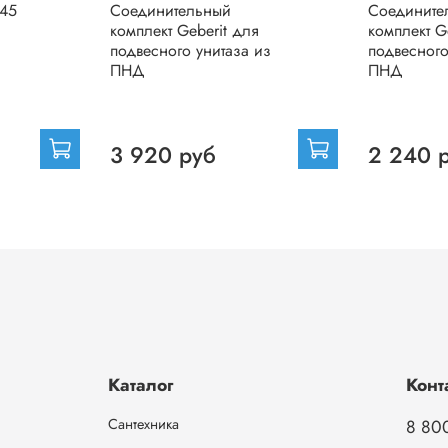
d45
Соединительный
Соедините
комплект Geberit для
комплект G
подвесного унитаза из
подвесного
ПНД
ПНД
3 920 руб
2 240 
Каталог
Конт
Сантехника
8 80