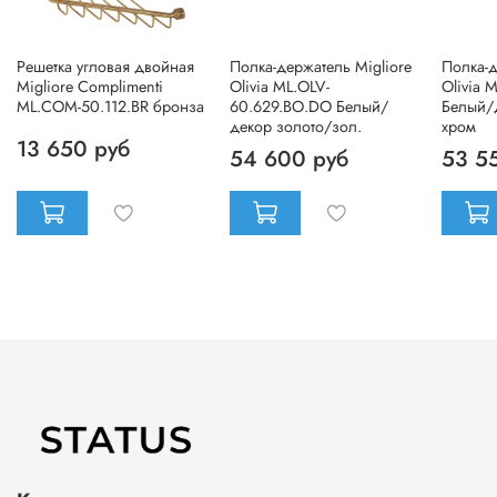
Решетка угловая двойная
Полка-держатель Migliore
Полка-д
Migliore Complimenti
Olivia ML.OLV-
Olivia 
ML.COM-50.112.BR бронза
60.629.BO.DO Белый/
Белый/
декор золото/зол.
хром
13 650 руб
54 600 руб
53 5