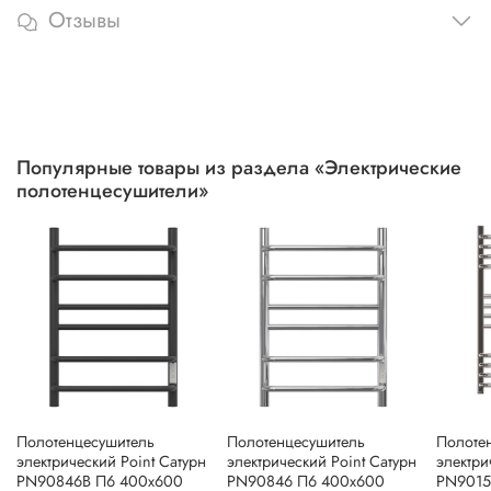
Отзывы
Популярные товары из раздела «Электрические
полотенцесушители»
Полотенцесушитель
Полотенцесушитель
Полоте
электрический Point Сатурн
электрический Point Сатурн
электри
PN90846B П6 400x600
PN90846 П6 400x600
PN9015