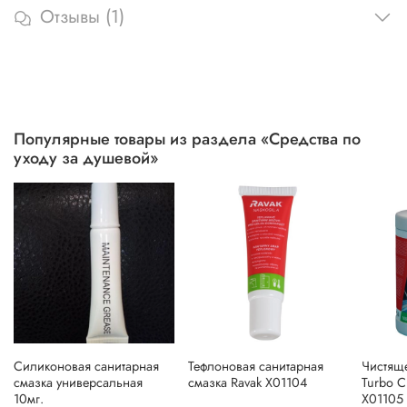
Отзывы (1)
Популярные товары из раздела «Средства по
уходу за душевой»
Силиконовая санитарная
Тефлоновая санитарная
Чистяще
смазка универсальная
смазка Ravak X01104
Turbo C
10мг.
X01105 