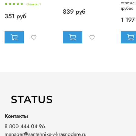
отложен
Отзывов: 1
трубах
839 руб
351 руб
1 197
Контакты
8 800 444 04 96
manager@santehnika-v-krasnodare.ru