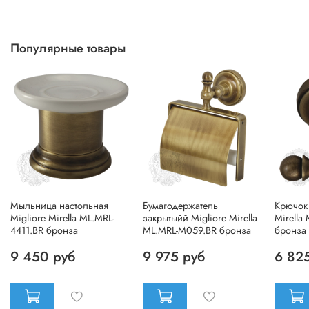
Популярные товары
Мыльница настольная
Бумагодержатель
Крючок 
Migliore Mirella ML.MRL-
закрытыйй Migliore Mirella
Mirella
4411.BR бронза
ML.MRL-M059.BR бронза
бронза
9 450 руб
9 975 руб
6 82