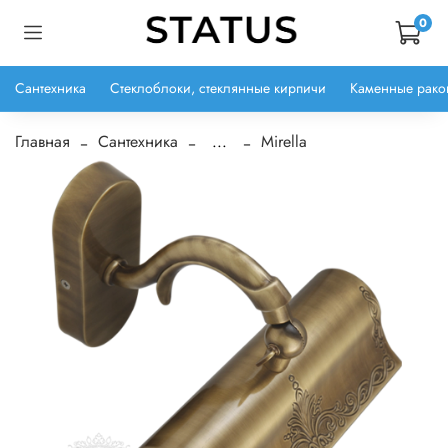
0
Сантехника
Стеклоблоки, стеклянные кирпичи
Каменные рако
Главная
Сантехника
...
Mirella