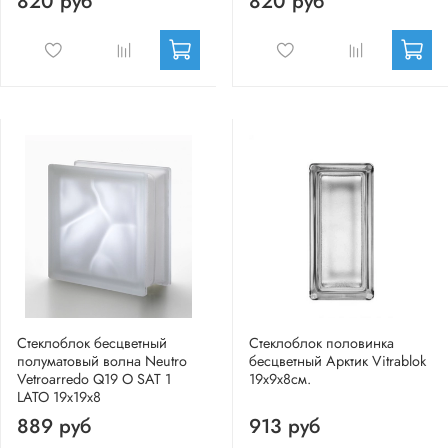
820 руб
820 руб
Стеклоблок бесцветный
Стеклоблок половинка
полуматовый волна Neutro
бесцветный Арктик Vitrablok
Vetroarredo Q19 O SAT 1
19х9х8см.
LATO 19x19x8
889 руб
913 руб