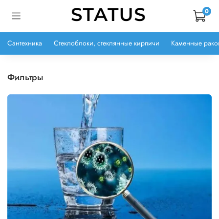
0
Сантехника
Стеклоблоки, стеклянные кирпичи
Каменные рако
фильтры