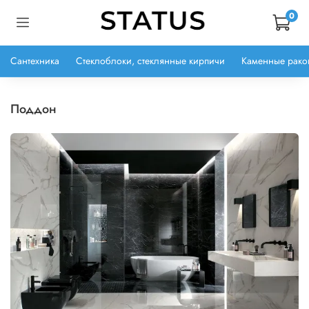
0
Сантехника
Стеклоблоки, стеклянные кирпичи
Каменные рако
поддон