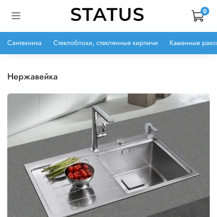
0
Сантехника
Стеклоблоки, стеклянные кирпичи
Каменные рако
нержавейка